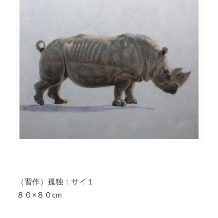
（習作）孤独：サイ１
８０×８０cm