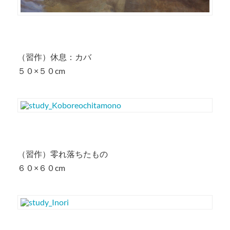
（習作）休息：カバ
５０×５０cm
（習作）零れ落ちたもの
６０×６０cm