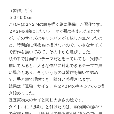
（習作）祈り
５０×５０cm
これらは２×２Mの絵を描く為に準備した習作です。
２×２Mの絵にしたいテーマが幾つもあったのです
が、そのサイズのキャンバスが１枚しか無かったの
と、時間的に何枚もは描けないので、小さなサイズ
で習作を描いてみて、その中から選びました。
頭の中では面白いテーマだと思っていても、実際に
描いてみると、大きな作品に対応できるテーマで無
い場合もあり、そういうものは習作を描いて始め
て、手と頭で理解でき、随分と整理されます。
結局は「孤独：サイ２」を２×２Mのキャンバスに描
き始めました。
ほぼ実物大のサイと同じ大きさの絵です。
タイトルに「孤独」と付けたのは、動物園の檻の中
で家族と離れ、１匹だけで居る彼が孤独なのでは無