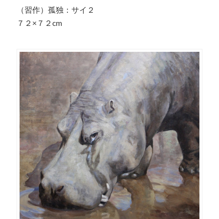
（習作）孤独：サイ２
７２×７２cm