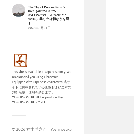
The Sky of Parque Retiró
no.2（40°25’03.6″N
3°40’59.6″W 2026/01/15
12:18）曇り空は切なさを隠
す
2026年3月31日
This site is available in Japanese only. We
recommend you using a browser
equipped with Japanese characters. 当サ
イトに掲載されている画像および文章の
無断転載・使用を禁じます。
YOSHINOSUKE.NET is produced by
YOSHINOSUKE KOZU.
© 2026
神津 善之介 Yoshinosuke