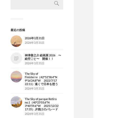
最近の投稿
2026年3月31日
2026年3月31日
神津善之介 絵画展 2026 〜
絵空ごと〜 開催！！
2026年3月31日
The Sky of
Finisterre（42°52’58.4″N
9°16’24.8″W 2022/7/17
22:11）遠くで日本を想う
2026年3月31日
The Sky of parque Retiro
no.1（40°25’03.6″N
3°40’59.6″W 2025/12/22
17:35）夕焼けのパレード
2026年3月31日