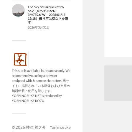
The Sky of Parque Retiró
no.2（40°25’03.6″N
3°40’59.6″W 2026/01/15
12:18）曇り空は切なさを隠
す
2026年3月31日
This site is available in Japanese only. We
recommend you using a browser
equipped with Japanese characters. 当サ
イトに掲載されている画像および文章の
無断転載・使用を禁じます。
YOSHINOSUKE.NET is produced by
YOSHINOSUKE KOZU.
© 2026
神津 善之介 Yoshinosuke