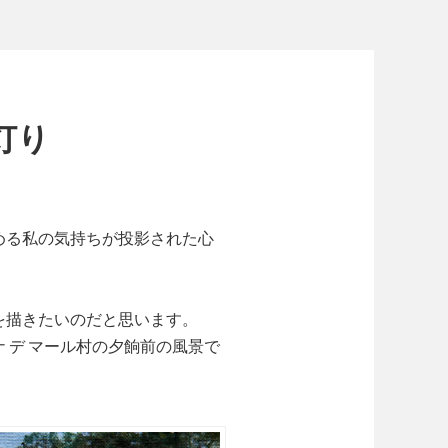
の灯り
める私の気持ちが投影された心
を描きたいのだと思います。
 デ マール村の夕餉前の風景で