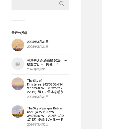
最近の投稿
2026年3月31日
2026年3月31日
神津善之介 絵画展 2026 〜
絵空ごと〜 開催！！
2026年3月31日
The Sky of
Finisterre（42°52’58.4″N
9°16’24.8″W 2022/7/17
22:11）遠くで日本を想う
2026年3月31日
The Sky of parque Retiro
no.1（40°25’03.6″N
3°40’59.6″W 2025/12/22
17:35）夕焼けのパレード
2026年3月31日