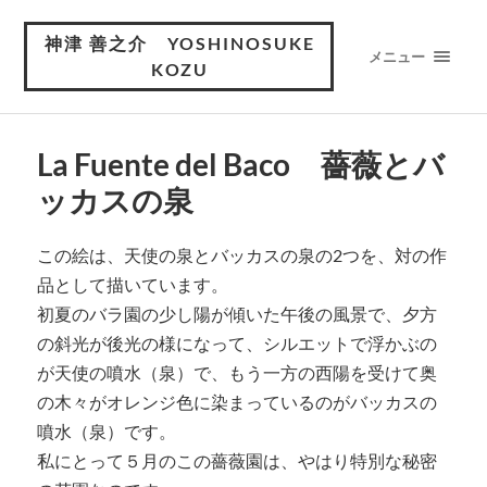
神津 善之介 YOSHINOSUKE
メニュー
KOZU
La Fuente del Baco 薔薇とバ
ッカスの泉
この絵は、天使の泉とバッカスの泉の2つを、対の作
品として描いています。
初夏のバラ園の少し陽が傾いた午後の風景で、夕方
の斜光が後光の様になって、シルエットで浮かぶの
が天使の噴水（泉）で、もう一方の西陽を受けて奥
の木々がオレンジ色に染まっているのがバッカスの
噴水（泉）です。
私にとって５月のこの薔薇園は、やはり特別な秘密