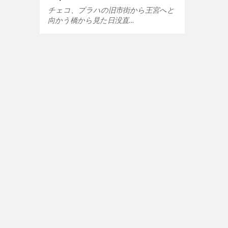
チェコ、プラハの旧市街から王宮へと
向かう橋から見た日没直…