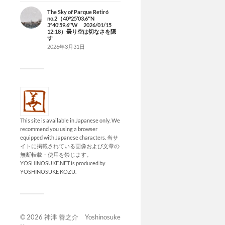
The Sky of Parque Retiró
no.2（40°25’03.6″N
3°40’59.6″W 2026/01/15
12:18）曇り空は切なさを隠
す
2026年3月31日
This site is available in Japanese only. We
recommend you using a browser
equipped with Japanese characters. 当サ
イトに掲載されている画像および文章の
無断転載・使用を禁じます。
YOSHINOSUKE.NET is produced by
YOSHINOSUKE KOZU.
© 2026
神津 善之介 Yoshinosuke