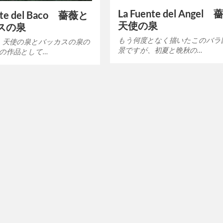
La Fuente del Angel
nte del Baco 薔薇と
天使の泉
スの泉
もう何度となく描いたこのバラ
、天使の泉とバッカスの泉の
景ですが、初夏と晩秋の…
対の作品として…