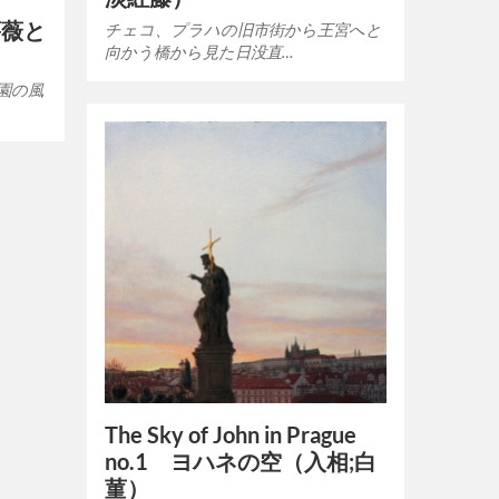
 薔薇と
チェコ、プラハの旧市街から王宮へと
向かう橋から見た日没直…
園の風
The Sky of John in Prague
no.1 ヨハネの空（入相;白
菫）