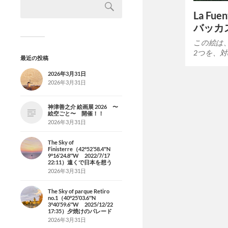
La Fue
バッカ
この絵は
2つを、
最近の投稿
2026年3月31日
2026年3月31日
神津善之介 絵画展 2026 〜
絵空ごと〜 開催！！
2026年3月31日
The Sky of
Finisterre（42°52’58.4″N
9°16’24.8″W 2022/7/17
22:11）遠くで日本を想う
2026年3月31日
The Sky of parque Retiro
no.1（40°25’03.6″N
3°40’59.6″W 2025/12/22
17:35）夕焼けのパレード
2026年3月31日