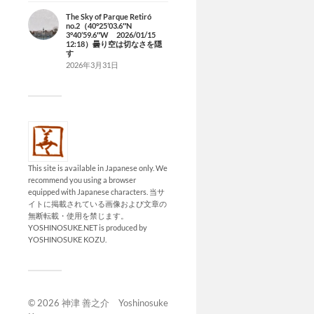
The Sky of Parque Retiró
no.2（40°25’03.6″N
3°40’59.6″W 2026/01/15
12:18）曇り空は切なさを隠
す
2026年3月31日
This site is available in Japanese only. We
recommend you using a browser
equipped with Japanese characters. 当サ
イトに掲載されている画像および文章の
無断転載・使用を禁じます。
YOSHINOSUKE.NET is produced by
YOSHINOSUKE KOZU.
© 2026
神津 善之介 Yoshinosuke