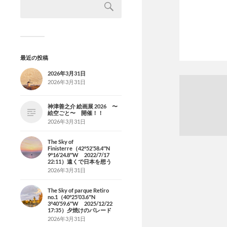
最近の投稿
2026年3月31日
2026年3月31日
神津善之介 絵画展 2026 〜
絵空ごと〜 開催！！
2026年3月31日
The Sky of
Finisterre（42°52’58.4″N
9°16’24.8″W 2022/7/17
22:11）遠くで日本を想う
2026年3月31日
The Sky of parque Retiro
no.1（40°25’03.6″N
3°40’59.6″W 2025/12/22
17:35）夕焼けのパレード
2026年3月31日