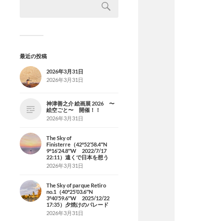
最近の投稿
2026年3月31日
2026年3月31日
神津善之介 絵画展 2026 〜
絵空ごと〜 開催！！
2026年3月31日
The Sky of
Finisterre（42°52’58.4″N
9°16’24.8″W 2022/7/17
22:11）遠くで日本を想う
2026年3月31日
The Sky of parque Retiro
no.1（40°25’03.6″N
3°40’59.6″W 2025/12/22
17:35）夕焼けのパレード
2026年3月31日