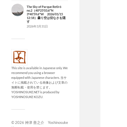
The Sky of Parque Retiró
no.2（40°25’03.6″N
3°40’59.6″W 2026/01/15
12:18）曇り空は切なさを隠
す
2026年3月31日
This site is available in Japanese only. We
recommend you using a browser
equipped with Japanese characters. 当サ
イトに掲載されている画像および文章の
無断転載・使用を禁じます。
YOSHINOSUKE.NET is produced by
YOSHINOSUKE KOZU.
© 2026
神津 善之介 Yoshinosuke