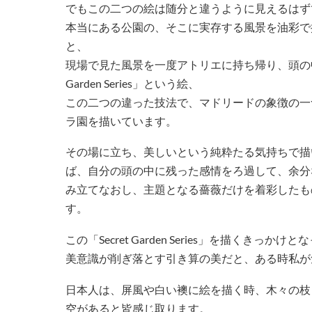
でもこの二つの絵は随分と違うように見えるはず
本当にある公園の、そこに実存する風景を油彩で
と、
現場で見た風景を一度アトリエに持ち帰り、頭の中で
Garden Series」という絵、
この二つの違った技法で、マドリードの象徴の一
ラ園を描いています。
その場に立ち、美しいという純粋たる気持ちで描
ば、自分の頭の中に残った感情をろ過して、余分
み立てなおし、主題となる薔薇だけを着彩したものが「Sec
す。
この「Secret Garden Series」を描くき
美意識が削ぎ落とす引き算の美だと、ある時私が
日本人は、屏風や白い襖に絵を描く時、木々の枝
空があると皆感じ取ります。